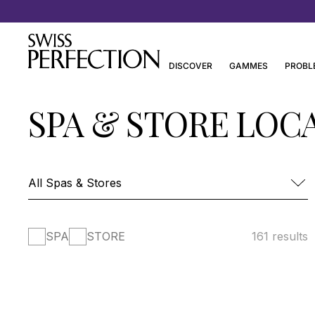
Découvrez les Essentiels de Joanna Czech
DISCOVER
GAMMES
PROBL
SPA & STORE LOC
SPA
STORE
161 results
FOUR SEASONS HOTEL DES BERGUES-
SPA MONT BLANC
SPA