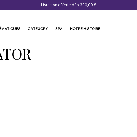
Livraison offerte dès
300,00 €
ÉMATIQUES
CATEGORY
SPA
NOTRE HISTOIRE
ATOR
THE PRINCE GALLERY TOKYO
KIOICHO-SPA KIOI BY SWISS
PERFECTION