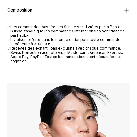
Enrichi en
Cellular Active IRISA®
, en
Complexe Éclaircissant iss
Appliquer matin et soir sur une peau propre. L’application peut
Composition
Tapoter légèrement la peau jusqu’à parfaite absorption du séru
La peau est visiblement plus lumineuse, lis
se et uniforme, révél
AQUA (WATER), BUTYLENE GLYCOL, GLYCERIN, PEG-8 DIMET
Les commandes passées en Suisse sont livrées par la Poste
Suisse, tandis que les commandes internationales sont traitées
par FedEx.
Livraison offerte dans le monde entier pour toute commande
supérieure à
300,00 €
.
Recevez des échantillons exclusifs avec chaque commande.
Swiss Perfection accepte Visa, Mastercard, American Express,
Apple Pay, PayPal. Toutes les transactions sont sécurisées et
cryptées.