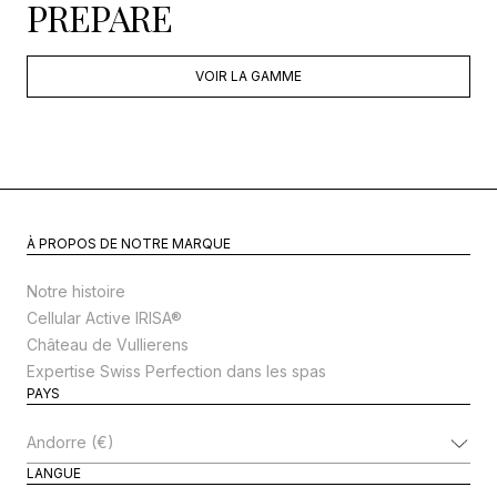
PREPARE
VOIR LA GAMME
À PROPOS DE NOTRE MARQUE
Notre histoire
Cellular Active IRISA®
Château de Vullierens
Expertise Swiss Perfection dans les spas
PAYS
Modifier le pays
LANGUE