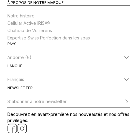
À PROPOS DE NOTRE MARQUE
Notre histoire
Cellular Active IRISA®
Château de Vullierens
Expertise Swiss Perfection dans les spas
PAYS
Modifier le pays
LANGUE
Modifier la langue
NEWSLETTER
S'abonner à notre newsletter
Découvrez en avant-première nos nouveautés et nos offres
privilèges.