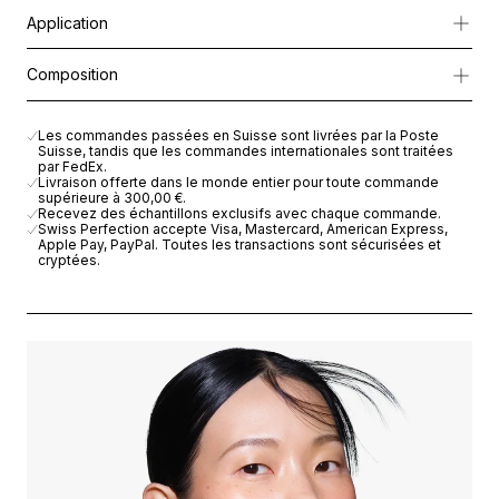
Spécialement formulée pour la zone délicate du contour de l’œi
Application
Sa texture ultra-légère offre des résultats à la fois immédiats et d
Appliquer matin et soir du bout des
Composition
doigts sur la zone du contour de l’œil.
AQUA (WATER), BUTYLENE GLYCOL, GLYCERIN, POLYMETHYLS
CAPRYLIC/CAPRIC TRIGLYCERIDE, DIMETHICONE, PEG-8, PHE
Les commandes passées en Suisse sont livrées par la Poste
Suisse, tandis que les commandes internationales sont traitées
POLYACRYLATE, HYDROGENATED POLYDECENE, ETHYLHEXYLGL
par FedEx.
TRIDECETH-6, HYDROLYZED SOY FLOUR, IRIS GERMANICA ROO
Livraison offerte dans le monde entier pour toute commande
supérieure à
300,00 €
.
ISOPARAFFIN, SODIUM HYDROXIDE, SALICORNIA HERBACEA E
Recevez des échantillons exclusifs avec chaque commande.
FLOWER EXTRACT, TOCOPHEROL, ASCORBYL PALMITATE, CITR
Swiss Perfection accepte Visa, Mastercard, American Express,
Apple Pay, PayPal. Toutes les transactions sont sécurisées et
ASCORBIC ACID, POTASSIUM SORBATE. IL5607V00
cryptées.