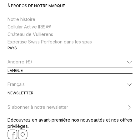
À PROPOS DE NOTRE MARQUE
Notre histoire
Cellular Active IRISA®
Château de Vullierens
Expertise Swiss Perfection dans les spas
PAYS
Modifier le pays
LANGUE
Modifier la langue
NEWSLETTER
S'abonner à notre newsletter
Découvrez en avant-première nos nouveautés et nos offres
privilèges.