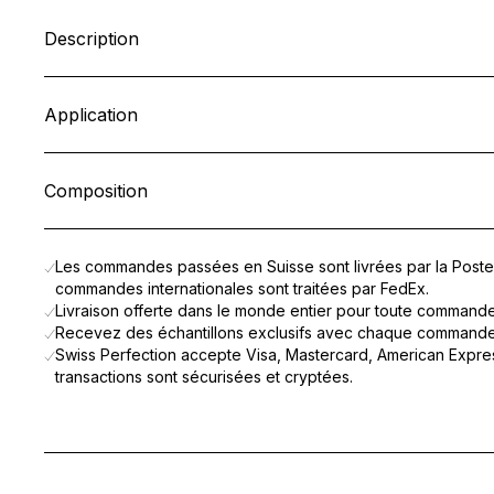
Description
Véritable soin haute performance, RS-28 Solution Contour des 
Application
Ce protocole exclusif lisse visiblement les ridules, ravive la s
Sans déchirer l’emballage du masque contour des yeux, appuye
Le rituel se conclut par l’application de la
Crème Yeux Nourris
liquide.
Composition
Une fois le masque entièrement imprégné d’activateur, ouvrir
Laisser agir 15 à 20 minutes. Retirer le masque et masser délic
RS-28 COLLAGEN EYE MASK
: COLLAGEN, RAYON, PARAFFI
Les commandes passées en Suisse sont livrées par la Poste 
RS-28 EYE MASK ACTIVATOR
: AQUA (WATER) , BUTYLENE 
commandes internationales sont traitées par FedEx.
Livraison offerte dans le monde entier pour toute command
CELLULAR NOURISHING EYE CREAM
: AQUA (WATER), C12-
Recevez des échantillons exclusifs avec chaque commande
Swiss Perfection accepte Visa, Mastercard, American Expres
transactions sont sécurisées et cryptées.