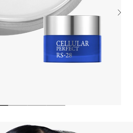
çu pour cibler les signes de fatigue et de vieillissement du contour
t poches tout en stimulant la régénération cellulaire, pour un regard é
uve et huiles botaniques précieuses, pour renforcer, apaiser et proté
rs la peau.
5 STEARYL ETHER, PEG-40 SORBITAN PEROLEATE, BHT
OT FERMENT FILTRATE, SODIUM HYALURONATE
TEARYL ISONONANOATE, COCO-CAPRYLATE/CAPRATE, PRUNUS AMYG