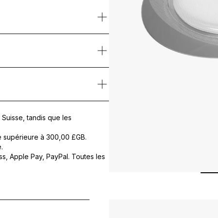
Yeux est un rituel intensif en plusieurs étapes, spécifiquement con
ouplesse cutanée et redéfinit le contour de l’œil. Il atténue cernes e
r fortement sur la partie où se trouve l’activateur
sante
, enrichie en
Cellular Active IRISA®
, vitamine E, extrait de ma
 l’emballage et appliquer le masque autour des yeux, côté souple ve
atement une noisette de crème revitalisante sur le contour de l’œil.
N, HYDROGENATED ROSIN, HYDROGENATED POLYISOBUTENE, PPG-1
Suisse, tandis que les
GLYCOL, GLYCERIN, 1,5-PENTANEDIOL, LEUCONOSTOC/RADISH RO
e supérieure à
300,00 £GB
.
20 ACID PEG-8 ESTER, OCTYLDODECANOL, BUTYLENE GLYCOL, CE
.
s, Apple Pay, PayPal. Toutes les