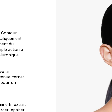
e Contour
écifiquement
ement du
iple action à
aluronique,
ve la
atténue cernes
, pour un
x
ine E, extrait
rcer, apaiser