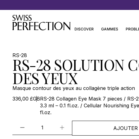
Découvrez les Essentiels de Joanna Czech
DISCOVER
GAMMES
PROBL
RS-28
RS-28 SOLUTION 
DES YEUX
Masque contour des yeux au collagène triple action
336,00 £GB
RS-28 Collagen Eye Mask 7 pieces / RS-2
3.3 ml – 0.1 fl.oz. / Cellular Nourishing E
fl.oz.
AJOUTER 