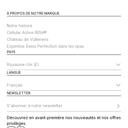
À PROPOS DE NOTRE MARQUE
Notre histoire
Cellular Active IRISA®
Château de Vullierens
Expertise Swiss Perfection dans les spas
PAYS
Modifier le pays
LANGUE
Modifier la langue
NEWSLETTER
S'abonner à notre newsletter
Découvrez en avant-première nos nouveautés et nos offres
privilèges.