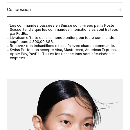
Pour parfaire cette action globale, un complexe ultra-nourrissa
Appliquer matin et soir du bout des doigts sur la zone du contour
Composition
Jour après jour, le contour de l’œil retrouve fermeté, éclat et je
AQUA (WATER), HYDROGENATED VEGETABLE OIL, NIACINAMIDE
Les commandes passées en Suisse sont livrées par la Poste
Suisse, tandis que les commandes internationales sont traitées
par FedEx.
Livraison offerte dans le monde entier pour toute commande
supérieure à
300,00 £GB
.
Recevez des échantillons exclusifs avec chaque commande.
Swiss Perfection accepte Visa, Mastercard, American Express,
Apple Pay, PayPal. Toutes les transactions sont sécurisées et
cryptées.