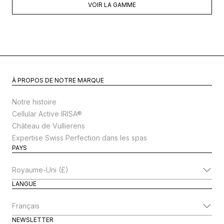
VOIR LA GAMME
À PROPOS DE NOTRE MARQUE
Notre histoire
Cellular Active IRISA®
Château de Vullierens
Expertise Swiss Perfection dans les spas
PAYS
Modifier le pays
LANGUE
Modifier la langue
NEWSLETTER