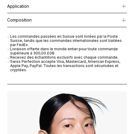
Spécialement formulée pour la zone délicate du contour de l’œi
Application
Sa texture ultra-légère offre des résultats à la fois immédiats et d
Appliquer matin et soir du bout des
Composition
doigts sur la zone du contour de l’œil.
AQUA (WATER), BUTYLENE GLYCOL, GLYCERIN, POLYMETHYLS
CAPRYLIC/CAPRIC TRIGLYCERIDE, DIMETHICONE, PEG-8, PHE
Les commandes passées en Suisse sont livrées par la Poste
Suisse, tandis que les commandes internationales sont traitées
POLYACRYLATE, HYDROGENATED POLYDECENE, ETHYLHEXYLGL
par FedEx.
TRIDECETH-6, HYDROLYZED SOY FLOUR, IRIS GERMANICA ROO
Livraison offerte dans le monde entier pour toute commande
supérieure à
300,00 £GB
.
ISOPARAFFIN, SODIUM HYDROXIDE, SALICORNIA HERBACEA E
Recevez des échantillons exclusifs avec chaque commande.
FLOWER EXTRACT, TOCOPHEROL, ASCORBYL PALMITATE, CITR
Swiss Perfection accepte Visa, Mastercard, American Express,
Apple Pay, PayPal. Toutes les transactions sont sécurisées et
ASCORBIC ACID, POTASSIUM SORBATE. IL5607V00
cryptées.