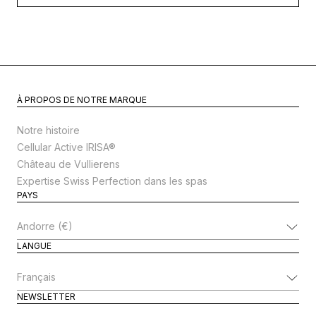
À PROPOS DE NOTRE MARQUE
Notre histoire
Cellular Active IRISA®
Château de Vullierens
Expertise Swiss Perfection dans les spas
PAYS
Modifier le pays
LANGUE
Modifier la langue
NEWSLETTER