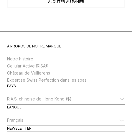
AJOUTER AU PANIER
À PROPOS DE NOTRE MARQUE
Notre histoire
Cellular Active IRISA®
Château de Vullierens
Expertise Swiss Perfection dans les spas
PAYS
Modifier le pays
LANGUE
Modifier la langue
NEWSLETTER