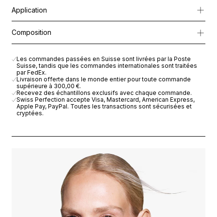
Un soin avancé d’une semaine, formulé avec un complexe multivit
Application
Enrichi en
Cellular Active IRISA®
, en
Vitamine C pure
,
Niacinam
Il atténue visiblement les taches pigmentaires, ravive l’éclat et u
Une ampoule contient la quantité de produit nécessaire pour quat
Composition
Dès la première application, la peau paraît plus lumineuse et vi
Appuyer sur le bouton blanc situé sur le capuchon de l’ampoule
7 jours pour révéler votre éclat, 28 jours pour la transformer.
l’ampoule pendant une minute pour bien mélanger les deux prod
AQUA (WATER), BUTYLENE GLYCOL, ASCORBIC ACID, ASCORB
Pour des résultats optimaux, poursuivez avec le
RS-28 Radianc
Retirer le capuchon et insérer le compte-goutte dans l’ampoule.
Les commandes passées en Suisse sont livrées par la Poste
Utiliser le compte-goutte pour appliquer le produit sur le visage, 
Suisse, tandis que les commandes internationales sont traitées
par FedEx.
Livraison offerte dans le monde entier pour toute commande
supérieure à
300,00 €
.
Recevez des échantillons exclusifs avec chaque commande.
Swiss Perfection accepte Visa, Mastercard, American Express,
Apple Pay, PayPal. Toutes les transactions sont sécurisées et
cryptées.