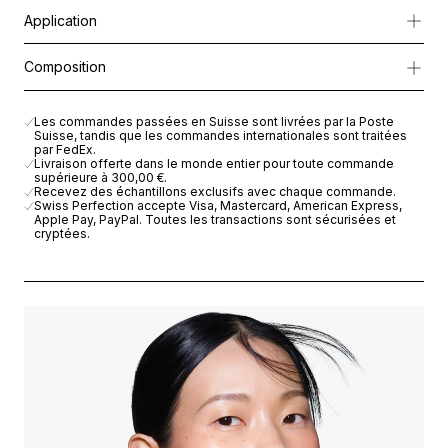
Spécialement formulée pour la zone délicate du contour de l’œi
Application
Sa texture ultra-légère offre des résultats à la fois immédiats et d
Appliquer matin et soir du bout des
Composition
doigts sur la zone du contour de l’œil.
AQUA (WATER), BUTYLENE GLYCOL, GLYCERIN, POLYMETHYLS
CAPRYLIC/CAPRIC TRIGLYCERIDE, DIMETHICONE, PEG-8, PHE
Les commandes passées en Suisse sont livrées par la Poste
Suisse, tandis que les commandes internationales sont traitées
POLYACRYLATE, HYDROGENATED POLYDECENE, ETHYLHEXYLGL
par FedEx.
TRIDECETH-6, HYDROLYZED SOY FLOUR, IRIS GERMANICA ROO
Livraison offerte dans le monde entier pour toute commande
supérieure à
300,00 €
.
ISOPARAFFIN, SODIUM HYDROXIDE, SALICORNIA HERBACEA E
Recevez des échantillons exclusifs avec chaque commande.
FLOWER EXTRACT, TOCOPHEROL, ASCORBYL PALMITATE, CITR
Swiss Perfection accepte Visa, Mastercard, American Express,
Apple Pay, PayPal. Toutes les transactions sont sécurisées et
ASCORBIC ACID, POTASSIUM SORBATE. IL5607V00
cryptées.