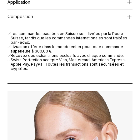
Application
Formulée avec le
Cellular Active IRISA®
, un extrait d’orange et 
Appliquer matin et soir en effectuant des mouvements ascendan
Composition
Sa texture soyeuse fond sur la peau, la laissant nourrie, souple e
AQUA (WATER), C12-20 ACID PEG-8 ESTER, CAPRYLIC/CAPR
Les commandes passées en Suisse sont livrées par la Poste
*Cellular
Suisse, tandis que les commandes internationales sont traitées
Active
par FedEx.
Livraison offerte dans le monde entier pour toute commande
IRISA®
supérieure à
300,00 €
.
:
Recevez des échantillons exclusifs avec chaque commande.
Swiss Perfection accepte Visa, Mastercard, American Express,
extrait
Apple Pay, PayPal. Toutes les transactions sont sécurisées et
de
cryptées.
racine
d’Iris
Germanica
*Complexe
multivitaminé
:
niacinamide,
panthénol,
acétate
de
tocophéryle,