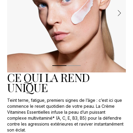
ascorbyl
tétraisopalmitate,
tocophérol,
palmitate
de
rétinyle.
CE QUI LA REND
UNIQUE
Teint terne, fatigue, premiers signes de l’âge : c’est ici que
commence le reset quotidien de votre peau. La Crème
Vitamines Essentielles infuse la peau d’un puissant
complexe multivitaminé* (A, C, E, B3, B5) pour la défendre
contre les agressions extérieures et raviver instantanément
son éclat.