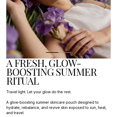
le
confort
de
la
peau
et
à
renforcer
sa
barrière
cutanée.
A FRESH, GLOW-
Sa
texture
BOOSTING SUMMER
riche
mais
RITUAL
parfaitement
équilibrée
apporte
Travel light. Let your glow do the rest.
souplesse,
nutrition
A glow-boosting summer skincare pouch designed to
et
hydrate, rebalance, and revive skin exposed to sun, heat,
bien-
and travel.
être