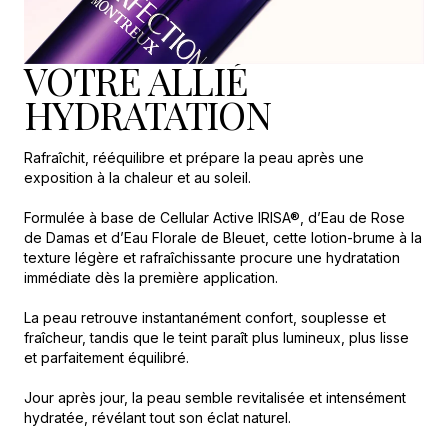
excellence.
Cette
cure
VOTRE ALLIÉ
revitalisante
concentrée
HYDRATATION
est
idéale
après
Rafraîchit, rééquilibre et prépare la peau après une
une
exposition à la chaleur et au soleil.
exposition
au
Formulée à base de Cellular Active IRISA®, d’Eau de Rose
soleil
de Damas et d’Eau Florale de Bleuet, cette lotion-brume à la
ou
texture légère et rafraîchissante procure une hydratation
avant
immédiate dès la première application.
une
occasion
La peau retrouve instantanément confort, souplesse et
spéciale
fraîcheur, tandis que le teint paraît plus lumineux, plus lisse
pour
et parfaitement équilibré.
révéler
une
Jour après jour, la peau semble revitalisée et intensément
peau
hydratée, révélant tout son éclat naturel.
visiblement