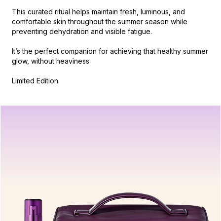
sans
This curated ritual helps maintain fresh, luminous, and
effet
comfortable skin throughout the summer season while
de
preventing dehydration and visible fatigue.
lourdeur.
It’s the perfect companion for achieving that healthy summer
RS-
glow, without heaviness
28
Eye
Limited Edition.
Contour
Solution
(1
patch)
Le
soin
idéal
après
un
voyage
ou
une
exposition
au