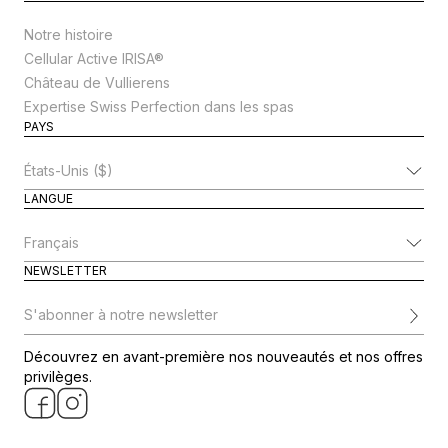
Notre histoire
Cellular Active IRISA®
Château de Vullierens
Expertise Swiss Perfection dans les spas
PAYS
Modifier le pays
LANGUE
Modifier la langue
NEWSLETTER
S'abonner à notre newsletter
Découvrez en avant-première nos nouveautés et nos offres
privilèges.