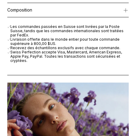
Le compagnon idéal pour révéler un teint éclatant et naturelleme
RS-28 Rejuvenation Serum
Composition
À l’intérieur du coffret :
Balancing water
Balancing Water (100 ml)
Perfect Lift Rich Cream
RS-28 Rejuvenation Serum
La base d’hydratation idéale pour l’été. Cette lotion rafraîchit, r
RS-28 Eye Contour Solution Patch
Balancing water
Les commandes passées en Suisse sont livrées par la Poste
Intensive Revitalizing Ampoule
Suisse, tandis que les commandes internationales sont traitées
Perfect Lift Rich Cream
RS-28 Rejuvenation Serum – Advanced Formula (5 ml)
par FedEx.
RS-28 Eye Contour Solution Patch
Livraison offerte dans le monde entier pour toute commande
Notre sérum iconique révélateur d’éclat qui aide à renouveler et li
supérieure à
800,00 $US
.
Intensive Revitalizing Ampoule
Recevez des échantillons exclusifs avec chaque commande.
Swiss Perfection accepte Visa, Mastercard, American Express,
Perfect
Apple Pay, PayPal. Toutes les transactions sont sécurisées et
Lift
cryptées.
Rich
Cream
(15
ml)
Une
crème
nourrissante
d’exception
qui
aide
à
restaurer