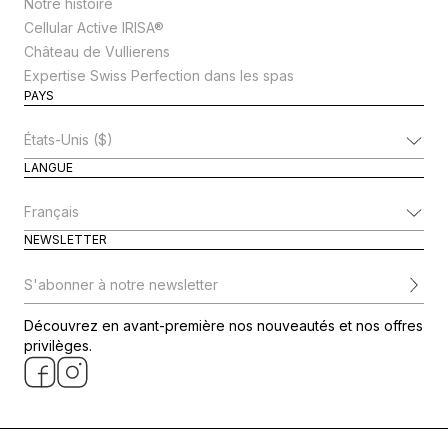
Notre histoire
Cellular Active IRISA®
Château de Vullierens
Expertise Swiss Perfection dans les spas
PAYS
Modifier le pays
LANGUE
Modifier la langue
NEWSLETTER
S'abonner à notre newsletter
Découvrez en avant-première nos nouveautés et nos offres
privilèges.