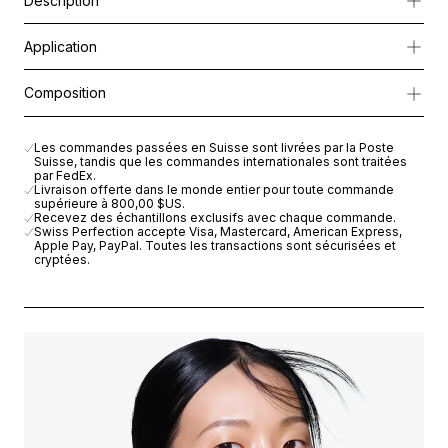
Description
Véritable soin haute performance, RS-28 Solution Contour des Ye
Application
Ce protocole exclusif lisse visiblement les ridules, ravive la sou
Sans déchirer l’emballage du masque contour des yeux, appuyer f
Composition
liquide.
Le rituel se conclut par l’application de la
Crème Yeux Nourrissa
Une fois le masque entièrement imprégné d’activateur, ouvrir l’
RS-28 COLLAGEN EYE MASK
: COLLAGEN, RAYON, PARAFFIN,
Laisser agir 15 à 20 minutes. Retirer le masque et masser délicat
Les commandes passées en Suisse sont livrées par la Poste
Suisse, tandis que les commandes internationales sont traitées
RS-28 EYE MASK ACTIVATOR
: AQUA (WATER) , BUTYLENE GL
par FedEx.
Livraison offerte dans le monde entier pour toute commande
supérieure à
800,00 $US
.
CELLULAR NOURISHING EYE CREAM
: AQUA (WATER), C12-20
Recevez des échantillons exclusifs avec chaque commande.
Swiss Perfection accepte Visa, Mastercard, American Express,
Apple Pay, PayPal. Toutes les transactions sont sécurisées et
cryptées.