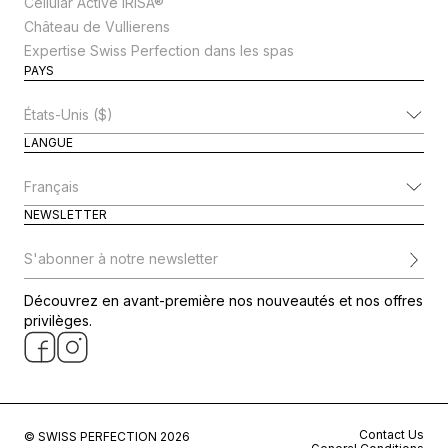
Cellular Active IRISA®
Château de Vullierens
Expertise Swiss Perfection dans les spas
PAYS
Modifier le pays
LANGUE
Modifier la langue
NEWSLETTER
S'abonner à notre newsletter
Découvrez en avant-première nos nouveautés et nos offres
privilèges.
Contact Us
© SWISS PERFECTION 2026