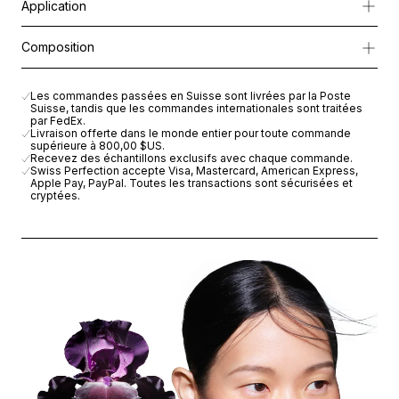
Application
Enrichie en
liposomes d’eau des glaciers suisses
et en
extrait
Appliquez une petite quantité de Vital The First Essence matin et 
Composition
Massez délicatement avec les doigts et terminez en appliquant
Sa texture fraîche et légère pénètre instantanément, délivrant de
Appliquez ensuite un sérum et un hydratant cellulaire
AQUA (WATER), PROPANEDIOL, BETAINE, ALCOHOL, 1,2-HEX
Les commandes passées en Suisse sont livrées par la Poste
Suisse, tandis que les commandes internationales sont traitées
par FedEx.
Livraison offerte dans le monde entier pour toute commande
supérieure à
800,00 $US
.
Recevez des échantillons exclusifs avec chaque commande.
Swiss Perfection accepte Visa, Mastercard, American Express,
Apple Pay, PayPal. Toutes les transactions sont sécurisées et
cryptées.