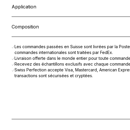
Concentré haute performance pour le contour des yeux.
Application
Formulé spécifiquement pour la zone délicate du contour de l
Appliquer matin et soir en effectuant de légères pressions sur
Enrichie en
Cellular Active IRISA®
,
Complexe Protéique de So
Composition
Le contour de l’œil paraît plus lisse, repulpé et visiblement re
AQUA (WATER), BUTYLENE GLYCOL, GLYCERIN, POLYMETHY
Les commandes passées en Suisse sont livrées par la Poste 
commandes internationales sont traitées par FedEx.
Livraison offerte dans le monde entier pour toute command
Recevez des échantillons exclusifs avec chaque commande
Swiss Perfection accepte Visa, Mastercard, American Expres
transactions sont sécurisées et cryptées.