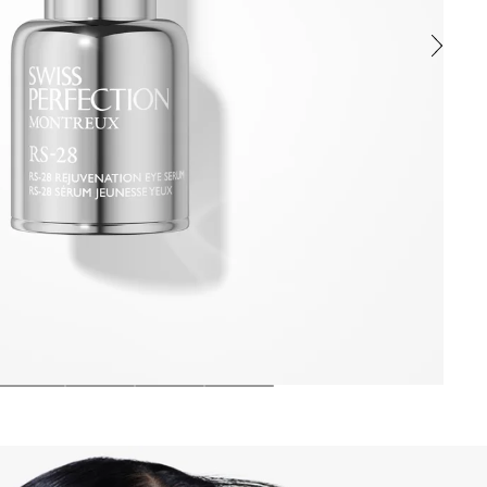
 qui offre une prévention anti-âge optimale. Il cible la déshydratati
à améliorer l’apparence du contour de l’œil, ainsi que la sensation 
NE, PEG-8, PHENOXYETHANOL, SODIUM POLYACRYLATE, HYDROGE