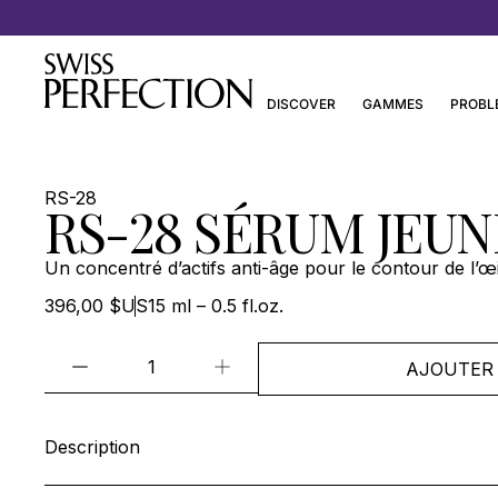
Découvrez les Essentiels de Joanna Czech
DISCOVER
GAMMES
PROBL
RS-28
RS-28 SÉRUM JEUN
Un concentré d’actifs anti-âge pour le contour de l’œi
396,00 $US
15 ml – 0.5 fl.oz.
AJOUTER 
Description