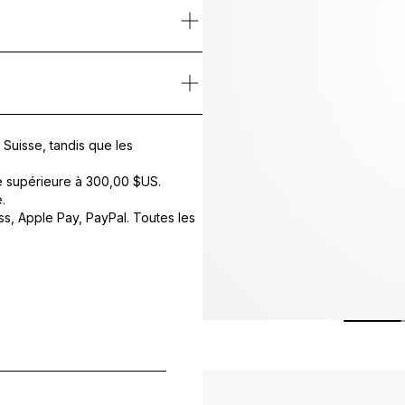
’œil,
RS-28 Sérum Jeunesse Yeux
est un concentré haute performance
 la zone du contour de l’œil.
ja
et
Complexe Vitaminé puissant
, cette formule avancée contribue 
vitalisé, pour un regard plus lumineux et visiblement rajeuni.
LSILSESQUIOXANE, CAPRYLIC/CAPRIC TRIGLYCERIDE, DIMETHICO
Suisse, tandis que les
e supérieure à
300,00 $US
.
.
s, Apple Pay, PayPal. Toutes les