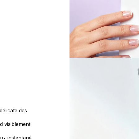
délicate des
nd visiblement
eux instantané