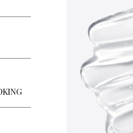
N
OKING