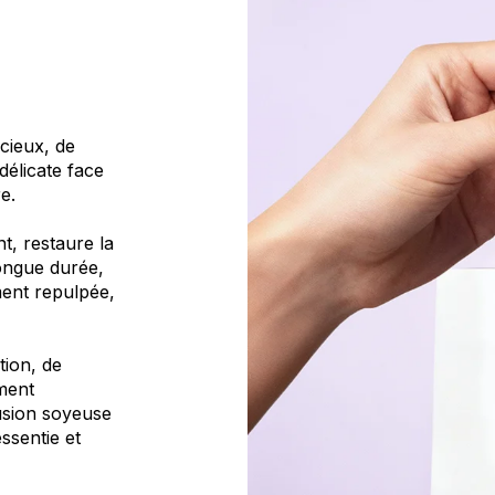
cieux, de
élicate face
e.
t, restaure la
longue durée,
ment repulpée,
tion, de
ment
fusion soyeuse
essentie et