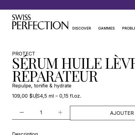
Découvrez les Essentiels de Joanna Czech
DISCOVER
GAMMES
PROBL
PROTECT
SÉRUM HUILE LÈV
RÉPARATEUR
Repulpe, tonifie & hydrate
109,00 $US
4,5 ml – 0,15 fl.oz.
AJOUTER 
Description