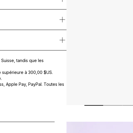
e vous à vous-même.
l intime où le soin devient art de vivre.
re la vitalité
et enveloppe les lèvres d’un voile
protecteur longue d
t sèches.
 souplesse et de volume, leurs contours sont délicatement redessinés
lèvres et leur contour avant le coucher.
US COMMUNIS (CASTOR) SEED OIL, ETHYLCELLULOSE, DIPALMITOY
Suisse, tandis que les
e supérieure à
300,00 $US
.
.
s, Apple Pay, PayPal. Toutes les