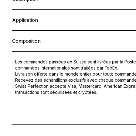
Le
Sérum Huile Lèvres Réparateur
est un cadeau précieux, d
Application
Un instant suspendu, une pause délicate face au miroir, un ritue
Le Sérum Huile Lèvres Réparateur
nourrit intensément
,
restau
Appliquez une quantité modérée lorsque les lèvres se senten
Dès le premier contact, les lèvres se parent d’hydratation, de
Composition
Pour un soin de nuit, appliquez une couche généreuse sur les 
CAPRYLIC/CAPRIC TRIGLYCERIDE, OCTYLDODECANOL, RICIN
Les commandes passées en Suisse sont livrées par la Poste 
commandes internationales sont traitées par FedEx.
Livraison offerte dans le monde entier pour toute command
Recevez des échantillons exclusifs avec chaque commande
Swiss Perfection accepte Visa, Mastercard, American Expres
transactions sont sécurisées et cryptées.