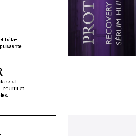
t bêta-
 puissante
R
aire et
 nourrit et
les.