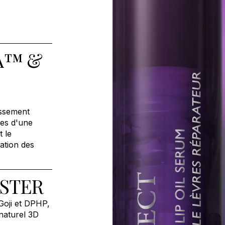
SA™ &
issement
ues d'une
t le
ation des
OSTER
Goji et DPHP,
 naturel 3D