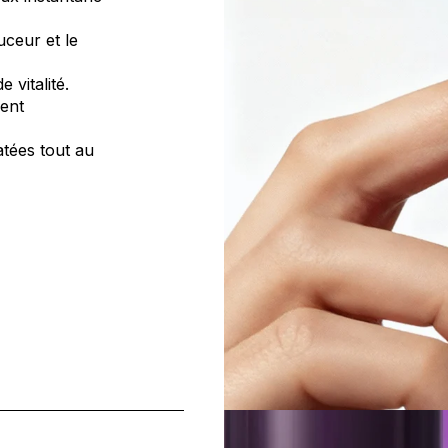
uceur et le
 vitalité.
ient
atées tout au