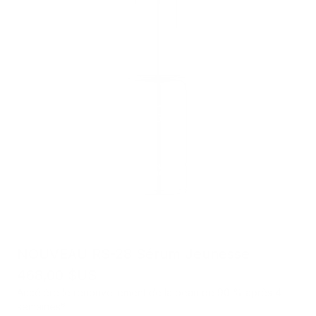
NOUVEAU RS-28 Sérum Jeunesse
468,00 $US
Accélére le renouvellement de la peau de 90 % après 4
semaines*