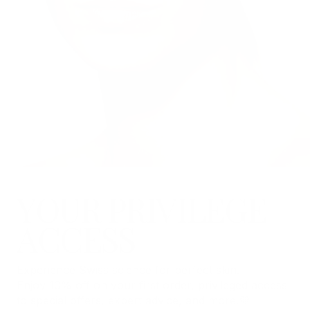
YOUR PRIVILEGE
ACCESS
Experience Swiss science for perfect skin.
Enjoy 10% off on your first order, privileged access
to special offers, expert advice, and more.💜