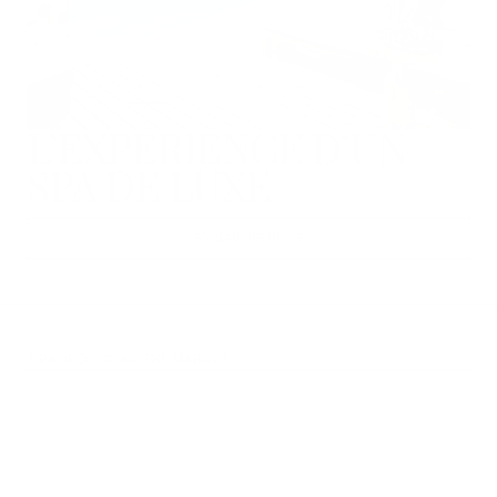
L’EXPÉRIENCE D’UN
SPA DE LUXE
EN SAVOIR PLUS
À PROPOS DE NOTRE MARQUE
Notre histoire
Cellular Active IRISA®
Château de Vullierens
Expertise Swiss Perfection dans les spas