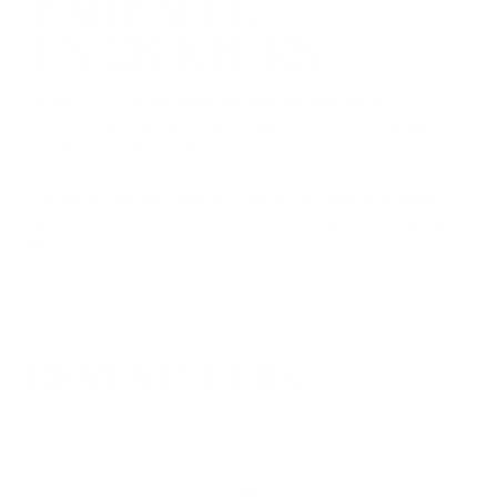
PARFAITE
EN 28 JOURS
La gamme RS-28 cible les signes visibles du
vieillissement et la perte d’élasticité pour une peau
jeune et saine jour après jour.
Elle estompe les rides et ridules en aidant la peau à
retrouver son cycle de renouvellement naturel de
28 jours.
AJOUTER AU PANIER
BEST SELLERS