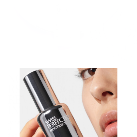
NOUVEAU
RS-28 PROGRAMME
REVITALISANT
INTENSIF
Longévité, Activée.
Une nouvelle dimension de densité, de vitalité et
d'éclat.