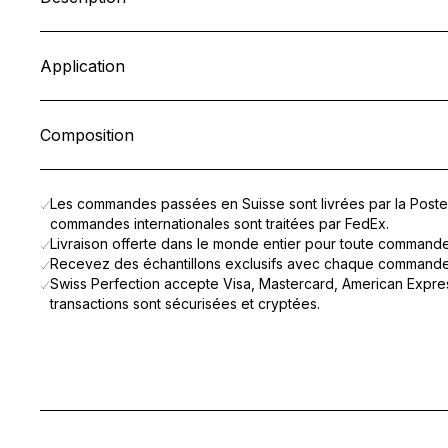
Un soin d’exception à la texture baume fondante, spécifiqueme
Au cœur de sa formule, le
Cellular Active IRISA®
réactive l’én
Application
Pour parfaire cette action globale, un complexe ultra-nourris
Jour après jour, le contour de l’œil retrouve fermeté, éclat et
Appliquer matin et soir du bout des doigts sur la zone du conto
Composition
AQUA (WATER), HYDROGENATED VEGETABLE OIL, NIACINAMI
Les commandes passées en Suisse sont livrées par la Poste 
commandes internationales sont traitées par FedEx.
Livraison offerte dans le monde entier pour toute command
Recevez des échantillons exclusifs avec chaque commande
Swiss Perfection accepte Visa, Mastercard, American Expres
transactions sont sécurisées et cryptées.