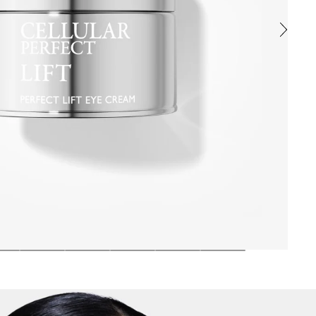
e l’éclat du regard, tout en atténuant visiblement poches, rides d’e
 des agressions extérieures. L’extrait d’Arbre à Soie et les microalg
onique hydrate intensément, repulpe les ridules et protège la peau 
NOATE, CETEARYL ETHYLHEXANOATE, GLYCERIN, CAPRYLIC/CAPR