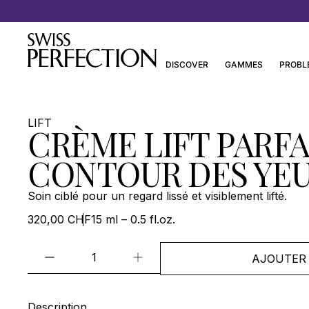
Découvrez les Essentiels de Joanna Czech
DISCOVER
GAMMES
PROBL
LIFT
CRÈME LIFT PARFA
CONTOUR DES YE
Soin ciblé pour un regard lissé et visiblement lifté.
320,00 CHF
15 ml – 0.5 fl.oz.
AJOUTER 
Description