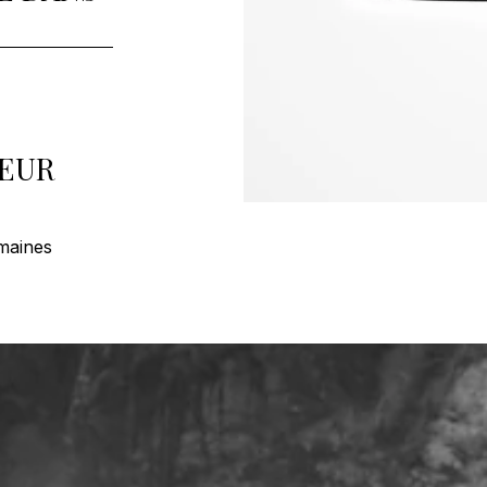
LEUR
maines