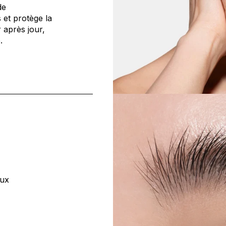
de
 et protège la
 après jour,
.
eux