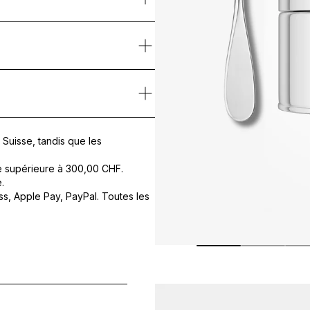
nt conçu pour sublimer le contour de l’œil. Il lisse, lifte et raviv
ergie cellulaire, stimule la synthèse de collagène et protège la peau
sant associant huile de macadamia, beurre de karité et acide hyalur
 jeunesse.
ur de l’œil.
DE, BUTYLENE GLYCOL, GLYCERYL STEARATE, CETEARYL ISONONA
Suisse, tandis que les
e supérieure à
300,00 CHF
.
.
s, Apple Pay, PayPal. Toutes les