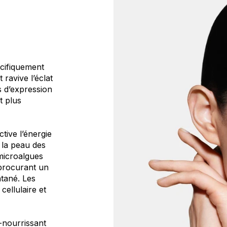
écifiquement
t ravive l’éclat
s d’expression
t plus
tive l’énergie
e la peau des
 microalgues
 procurant un
ntané. Les
cellulaire et
-nourrissant