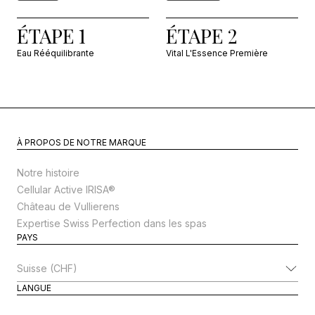
ÉTAPE 1
ÉTAPE 2
Eau Rééquilibrante
Vital L'Essence Première
À PROPOS DE NOTRE MARQUE
Notre histoire
Cellular Active IRISA®
Château de Vullierens
Expertise Swiss Perfection dans les spas
PAYS
Modifier le pays
LANGUE