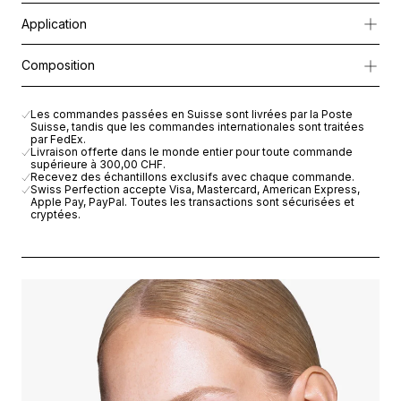
La génétique, le stress ou certaines affections cutanées peuvent 
Application
Hydra Recovery Cream
agit comme un soin intensif, rééquilibran
Appliquer sur peau nettoyée et préparée en effectuant de lég
Composition
En masque, appliquer une fine couche sur l’ensemble du visage 
Enrichie en
Cellular Active IRISA®
, en
palmitate de rétinyle
et en
Laisser agir 20 minutes et retirer l’éventuel excédent à l’aide d’
AQUA (WATER), PEG-8 BEESWAX, CETEARYL ISONONANOATE, G
Les commandes passées en Suisse sont livrées par la Poste
Sa texture riche et enveloppante s’utilise au quotidien ou en ma
Suisse, tandis que les commandes internationales sont traitées
par FedEx.
Livraison offerte dans le monde entier pour toute commande
supérieure à
300,00 CHF
.
Recevez des échantillons exclusifs avec chaque commande.
Swiss Perfection accepte Visa, Mastercard, American Express,
Apple Pay, PayPal. Toutes les transactions sont sécurisées et
cryptées.