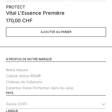
PROTECT
Vital L'Essence Première
170,00 CHF
AJOUTER AU PANIER
À PROPOS DE NOTRE MARQUE
Notre histoire
Cellular Active IRISA®
Château de Vullierens
Expertise Swiss Perfection dans les spas
PAYS
Modifier le pays
LANGUE