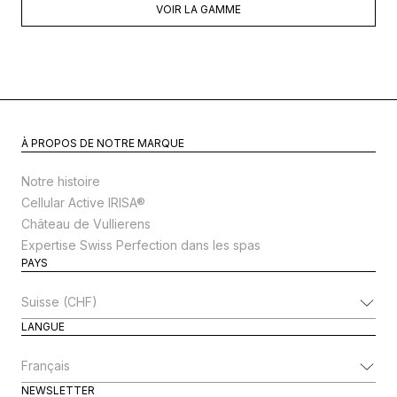
VOIR LA GAMME
À PROPOS DE NOTRE MARQUE
Notre histoire
Cellular Active IRISA®
Château de Vullierens
Expertise Swiss Perfection dans les spas
PAYS
Modifier le pays
LANGUE
Modifier la langue
NEWSLETTER